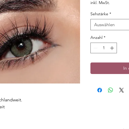
inkl. MwSt.
Sehstärke
*
Auswählen
Anzahl
*
In
chlandweit.
eit
n Rand.
gut