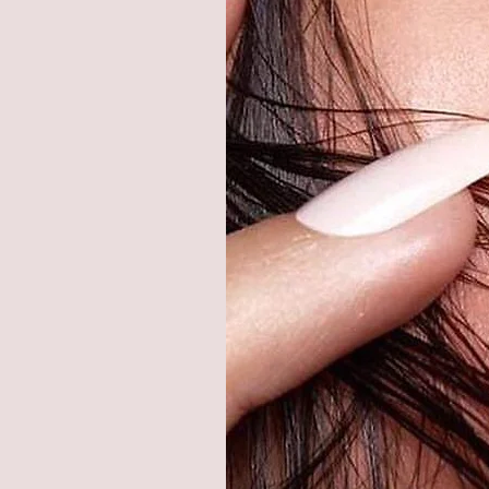
Unsere weichen Jahreslinsen 
Tragegefühl und verursachen kei
LUNA LENSES Kontaktlinsen wu
geprüft und zugelassen.
LUNA LENSES ist eine neue Pre
Kontaktlinsen mit hoher Qualitä
Bitte keine Kochsalzlösung v
LENSES nur mit einer All-in-O
desinfizieren und aufzubewahr
Krümmungsradius: 8,60°, Wass
Geliefert werden 1 Paar = 2 ein
Kontaktlinsenbehälter im Set.