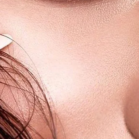
haben ein sehr angenehmes
ne Irritationen.
rden von der "efsa" und der "EMA"
miummarke für farbige, luxuriöse
t.
erwenden! Wir empfehlen unsere LUNA
ne Kombilösung zu reinigen /
en.
ergehalt 38%, 62% Polymacon.
zelne Kontaktlinsen steril verpackt und