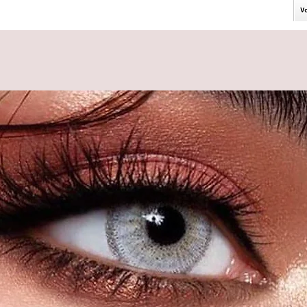
er der Kontaktlinsen)
 inkl Behälter versendet
arkeit von 12 Monaten nach dem Öffnen
fnet bis zu 5 Jahre lang haltbar.
che Jahreslinsen in der Farbe "Aisha"
n Augenfarbe haben die LUNA LENSES
e und dennoch natürliche Deckkraft.
eckend für jede Augenfarbe - helle
; einsetzbar für große und kleine
einen besonders natürlichen Look.
te haltbar.