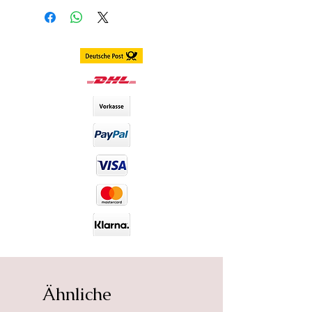
Farbe:
Dunkelgrün
Deckungseigenschaften:
Sehr
gut
Konsistenz:
Weich
Haltbarkeitsdauer:
12 Monate
DIA-Wert:
14,00 Dia (Durchmesser
der Kontaktlinsen)
Lieferumfang:
werden paarweise
inkl Behälter versendet
Haltbarkeit:
Luna Lenses haben eine
Haltbarkeit von 12 Monaten nach
dem Öffnen der Verpackung und
sind ungeöffnet bis zu 5 Jahre
lang haltbar.
Ähnliche