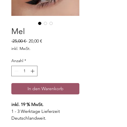
Mel
Standardpreis
Sale-
 25,00 € 
20,00 €
Preis
inkl. MwSt.
Anzahl
*
In den Warenkorb
inkl. 19 % MwSt.
1 - 3 Werktage Lieferzeit
Deutschlandweit.
3 - 7 Werktage Lieferzeit Weltweit