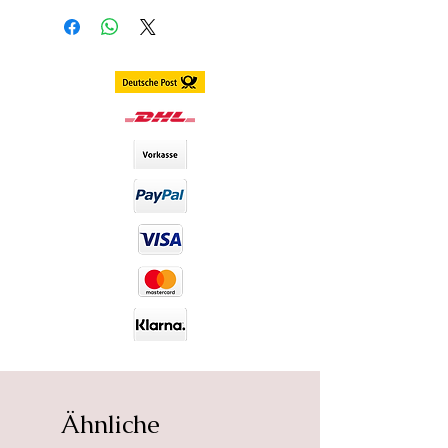
3 - 7 Werktage Lieferzeit
Weltweit
PRODUKTINFORMATION
Wunderschöne, braune, weiche
Jahreslinsen in der Farbe
"Brownie" aus der
Natural
Serie.
Die Kontaktlinsen besitzen einen
schwarzen Rand, damit die neue
Augenfarbe noch stärker und
natürlicher wirkt.
Unabhängig von Ihrer eigenen
Augenfarbe haben die LUNA
LENSES Farbkontaktlinsen eine
absolute und dennoch natürliche
Deckkraft. LUNA LENSES
Farblinsen sind deckend für jede
Augenfarbe - helle wie auch
Ähnliche
dunkle / braune Augen;