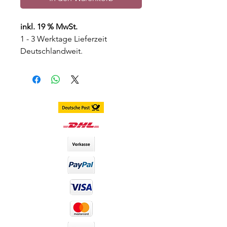
inkl. 19 % MwSt.
1 - 3 Werktage Lieferzeit
Deutschlandweit.
3 - 7 Werktage Lieferzeit Weltweit
Farbe:
Hellbraun
Deckungseigenschaften:
Sehr
gut
Konsistenz:
Weich
Haltbarkeitsdauer:
12 Monate
DIA-Wert:
14,00 Dia (Durchmesser
der Kontaktlinsen)
Lieferumfang:
werden paarweise
inkl Behälter versendet
Haltbarkeit:
Luna Lenses haben eine