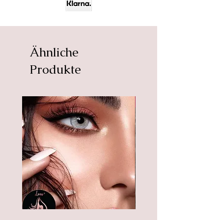
Haltbarkeit von 12 Monaten nach
dem Öffnen der Verpackung und
sind ungeöffnet bis zu 5 Jahre
lang haltbar.
Ähnliche
PRODUKTINFORMATION
Produkte
Wunderschöne, weiche
Jahreslinsen in der Farbe
"Macchiato" aus der Natural
Neu
Serie.
Unabhängig von Ihrer eigenen
Augenfarbe haben die LUNA
LENSES Farbkontaktlinsen eine
absolute und dennoch natürliche
Deckkraft. LUNA LENSES
Farblinsen sind deckend für jede
Augenfarbe - helle wie auch
dunkle / braune Augen;
einsetzbar für große und kleine