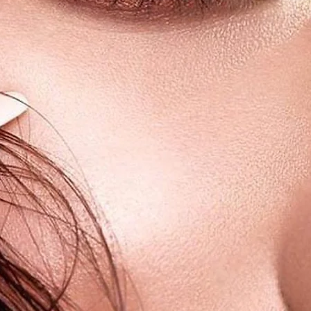
e und dennoch natürliche Deckkraft.
eckend für jede Augenfarbe - helle
; einsetzbar für große und kleine
einen besonders natürlichen Look.
te haltbar.
haben ein sehr angenehmes
ne Irritationen.
rden von der "efsa" und der "EMA"
miummarke für farbige, luxuriöse
t.
erwenden! Wir empfehlen unsere LUNA
ne Kombilösung zu reinigen /
en.
ergehalt 38%, 62% Polymacon.
zelne Kontaktlinsen steril verpackt und