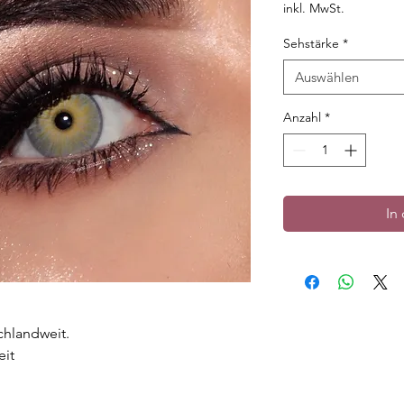
inkl. MwSt.
Sehstärke
*
Auswählen
Anzahl
*
In
chlandweit.
eit
zenten Rand.