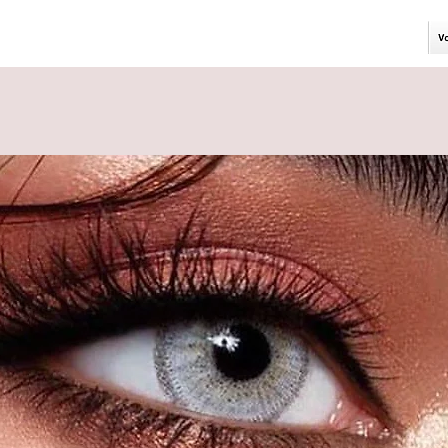
gut
er der Kontaktlinsen)
 inkl Behälter versendet
arkeit von 12 Monaten nach dem Öffnen
fnet bis zu 5 Jahre lang haltbar.
ass die Kontaklinsen aufgrund der
ie Pupille decken, weswegen es
ine leichte Sehstörung verursachen.
insen in der Farbe "Medusa" aus der
n Augenfarbe haben die LUNA LENSES