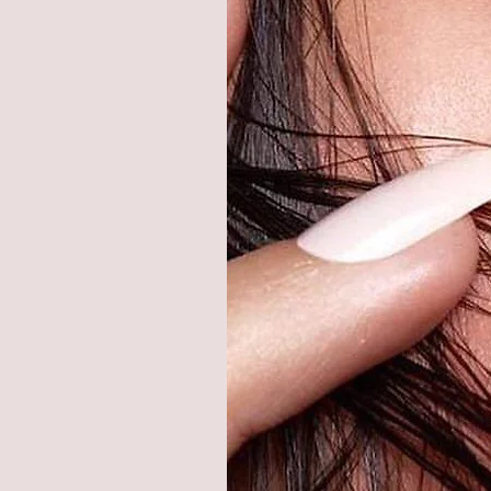
Farbkontaktlinsen eine absolut
LUNA LENSES Farblinsen sind d
wie auch dunkle / braune Augen
Augen – bestens geeignet für 
Bei guter Pflege bis zu 12 Mona
Unsere weichen Jahreslinsen 
Tragegefühl und verursachen kei
LUNA LENSES Kontaktlinsen wu
geprüft und zugelassen.
LUNA LENSES ist eine neue Pre
Kontaktlinsen mit hoher Qualitä
Bitte keine Kochsalzlösung v
LENSES nur mit einer All-in-O
desinfizieren und aufzubewahr
Krümmungsradius: 8,60°, Wass
Geliefert werden 1 Paar = 2 ein
Kontaktlinsenbehälter im Set.