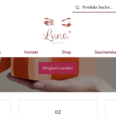
Loyalty Program
Punkte sammeln und Prämien erhalten
s
Kontakt
Shop
Geschenkka
Mitglied werden
02