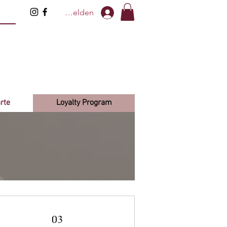
Anmelden
rte
Loyalty Program
03