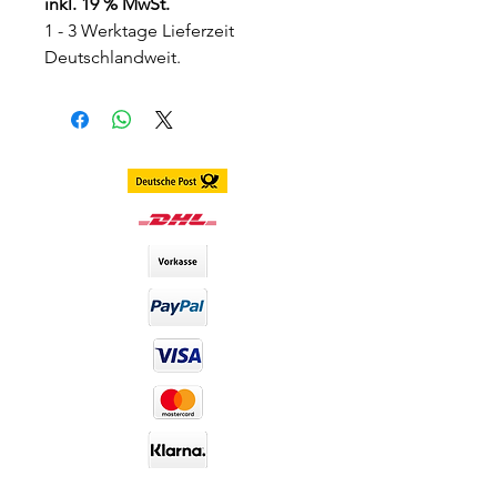
inkl. 19 % MwSt.
1 - 3 Werktage Lieferzeit
Deutschlandweit.
3 - 7 Werktage Lieferzeit Weltweit
Farbe:
Grau-grün-blau
Deckungseigenschaften:
Sehr
gut
Konsistenz:
Weich
Haltbarkeitsdauer:
12 Monate
DIA-Wert:
14,20 Dia (Durchmesser
der Kontaktlinsen)
Lieferumfang:
werden paarweise
inkl Behälter versendet
Haltbarkeit:
Luna Lenses haben eine
Haltbarkeit von 12 Monaten nach
dem Öffnen der Verpackung und