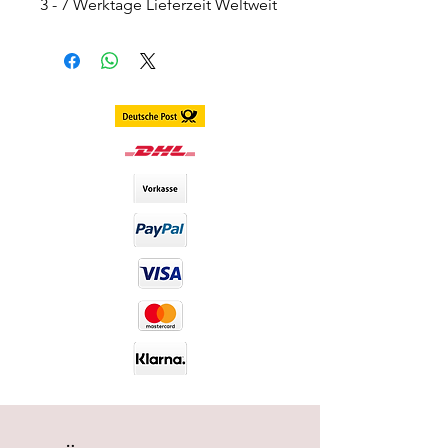
3 - 7 Werktage Lieferzeit Weltweit
Farbe:
Grau-grün-blau
Deckungseigenschaften:
Sehr
gut
Konsistenz:
Weich
Haltbarkeitsdauer:
12 Monate
DIA-Wert:
14,20 Dia (Durchmesser
der Kontaktlinsen)
Lieferumfang:
werden paarweise
inkl Behälter versendet
Haltbarkeit:
Luna Lenses haben eine
Haltbarkeit von 12 Monaten nach
dem Öffnen der Verpackung und
sind ungeöffnet bis zu 5 Jahre
lang haltbar.