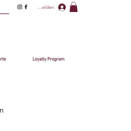
Anmelden
rte
Loyalty Program
n
eis
e-