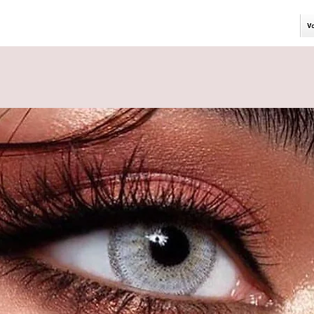
gut
er der Kontaktlinsen)
 inkl Behälter versendet
arkeit von 12 Monaten nach dem Öffnen
fnet bis zu 5 Jahre lang haltbar.
insen in der Farbe "Chloé Brown" aus
n Augenfarbe haben die LUNA LENSES
e und dennoch natürliche Deckkraft.
eckend für jede Augenfarbe - helle
; einsetzbar für große und kleine
einen besonders natürlichen Look.