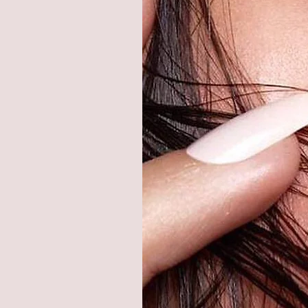
Bei guter Pflege bis zu 12 Mona
Unsere weichen Jahreslinsen 
Tragegefühl und verursachen kei
LUNA LENSES Kontaktlinsen wu
geprüft und zugelassen.
LUNA LENSES ist eine neue Pre
Kontaktlinsen mit hoher Qualitä
Bitte keine Kochsalzlösung v
LENSES nur mit einer All-in-O
desinfizieren und aufzubewahr
Krümmungsradius: 8,60°, Wass
Geliefert werden 1 Paar = 2 ein
Kontaktlinsenbehälter im Set.