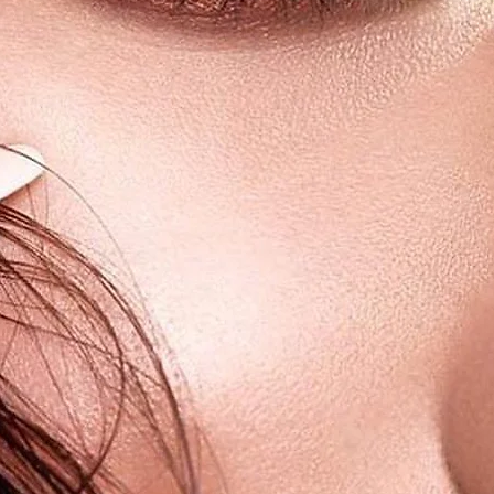
te haltbar.
haben ein sehr angenehmes
ne Irritationen.
rden von der "efsa" und der "EMA"
miummarke für farbige, luxuriöse
t.
erwenden! Wir empfehlen unsere LUNA
ne Kombilösung zu reinigen /
en.
ergehalt 38%, 62% Polymacon.
zelne Kontaktlinsen steril verpackt und