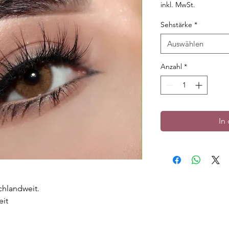
Pre
inkl. MwSt.
Sehstärke
*
Auswählen
Anzahl
*
In
chlandweit.
eit
en Rand.