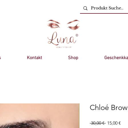
s
Kontakt
Shop
Geschenkka
Chloé Brow
Standardpr
Sal
 30,00 € 
15,00 €