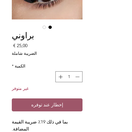
براوني
السعر
الضريبة شاملة
الكمية
*
غير متوفر
إخطار عند توفره
بما في ذلك 19٪ ضريبة القيمة
المضافة.