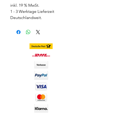
inkl. 19 % MwSt.
1 - 3 Werktage Lieferzeit
Deutschlandweit.
3 - 7 Werktage Lieferzeit Weltweit
Farbe: Grau-grün-blau mit einem
dezenten Rand.
Deckungseigenschaften: Sehr
gut
Konsistenz: Weich
Haltbarkeitsdauer: 12 Monate
DIA-Wert: 14,50 Dia (Durchmesser
der Kontaktlinsen)Lieferumfang:
werden paarweise inkl Behälter
versendet
Haltbarkeit:Luna Lenses haben
eine Haltbarkeit von 12 Monaten
nach dem Öffnen der