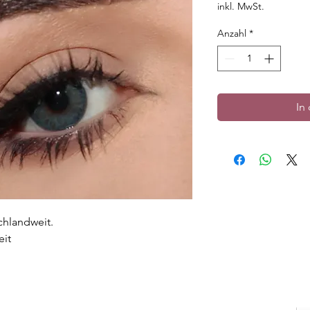
inkl. MwSt.
Anzahl
*
In
chlandweit.
eit
n Rand.
gut