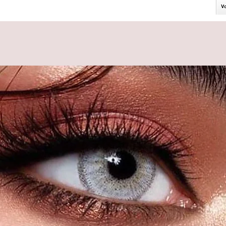
er der Kontaktlinsen)
 inkl Behälter versendet
arkeit von 12 Monaten nach dem Öffnen
fnet bis zu 5 Jahre lang haltbar.
sen in der Farbe "Silky Blue" aus der
n Augenfarbe haben die LUNA LENSES
e und dennoch natürliche Deckkraft.
eckend für jede Augenfarbe - helle
; einsetzbar für große und kleine
einen besonders natürlichen Look.
te haltbar.
haben ein sehr angenehmes