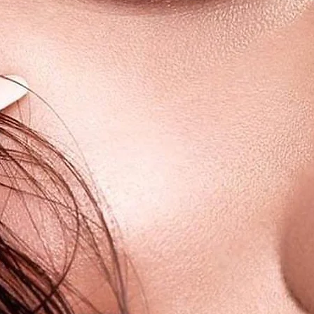
ne Irritationen.
rden von der "efsa" und der "EMA"
miummarke für farbige, luxuriöse
t.
erwenden! Wir empfehlen unsere LUNA
ne Kombilösung zu reinigen /
en.
ergehalt 38%, 62% Polymacon.
zelne Kontaktlinsen steril verpackt und