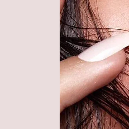
Tragegefühl und verursachen kei
LUNA LENSES Kontaktlinsen wu
geprüft und zugelassen.
LUNA LENSES ist eine neue Pre
Kontaktlinsen mit hoher Qualitä
Bitte keine Kochsalzlösung v
LENSES nur mit einer All-in-O
desinfizieren und aufzubewahr
Krümmungsradius: 8,60°, Wass
Geliefert werden 1 Paar = 2 ein
Kontaktlinsenbehälter im Set.