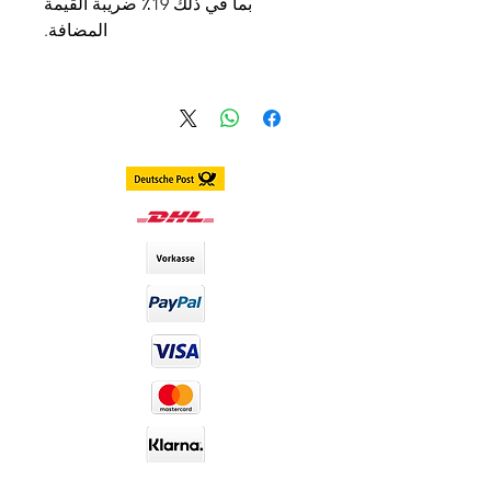
بما في ذلك 19٪ ضريبة القيمة
المضافة.
ألاستلام ضمن المانيا خلال 1 ـ 3 أيام
الاستلام الدولي و ضمن اوروبا خلال 3
ـ 7 أيام
انحناء قاعدة العدسة: 8.7
القطر: 14.2 مم
محتوى الماء: % 38
مدة الاستخدام: سنوية
العدسات تشمل الحافظة