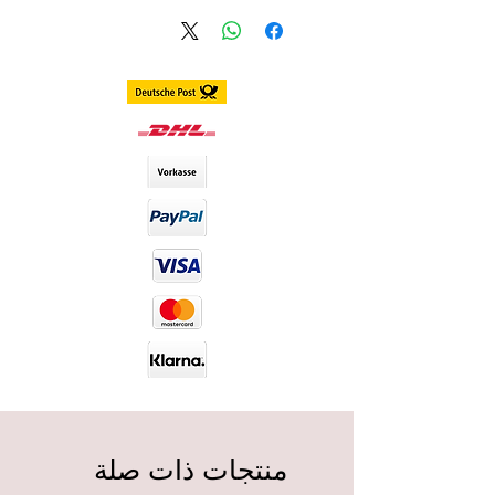
Farbe:
Blau mit einem dezenten
Rand.
Deckungseigenschaften:
Sehr
gut
Konsistenz:
Weich
Haltbarkeitsdauer:
12 Monate
DIA-Wert:
14,00 Dia (Durchmesser
der Kontaktlinsen)
Lieferumfang:
werden paarweise
inkl Behälter versendet
Haltbarkeit:
Luna Lenses haben eine
Haltbarkeit von 12 Monaten nach
dem Öffnen der Verpackung und
sind ungeöffnet bis zu 5 Jahre
lang haltbar.
منتجات ذات صلة