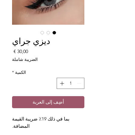
ديزي جراي
السعر
الضريبة شاملة
الكمية
*
أضِف إلى العربة
بما في ذلك 19٪ ضريبة القيمة
المضافة.