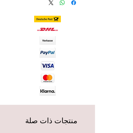
Farbe:
Hellgrau mit einem
dezenten Rand.
Deckungseigenschaften:
Sehr
gut
Konsistenz:
Weich
Haltbarkeitsdauer:
12 Monate
DIA-Wert:
14,00 Dia (Durchmesser
der Kontaktlinsen)
Lieferumfang:
werden paarweise
inkl Behälter versendet
Haltbarkeit:
Luna Lenses haben eine
Haltbarkeit von 12 Monaten nach
dem Öffnen der Verpackung und
sind ungeöffnet bis zu 5 Jahre
lang haltbar.
منتجات ذات صلة
PRODUKTINFORMATION