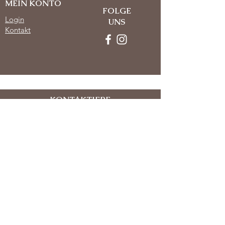
MEIN KONTO
FOLGE
Login
UNS
Kontakt
KONTAKTIERE
UNS
Email:
info@lunalenses.de
Whatsapp:
+49 176 31790790
INFORMATIONEN
Impressum
Datenschutz