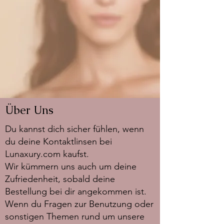
Über Uns
Du kannst dich sicher fühlen, wenn
du deine Kontaktlinsen bei
Lunaxury.com kaufst.
Wir kümmern uns auch um deine
Zufriedenheit, sobald deine
Bestellung bei dir angekommen ist.
Wenn du Fragen zur Benutzung oder
sonstigen Themen rund um unsere